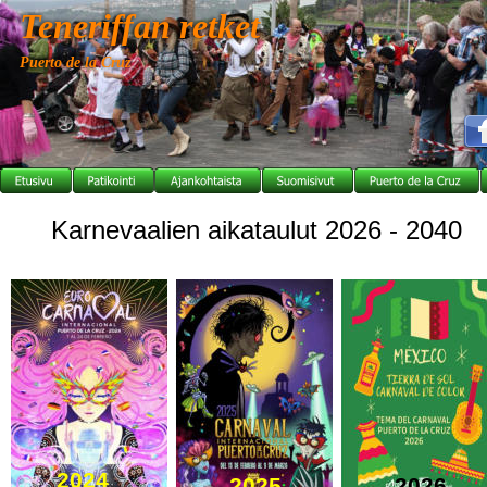
Teneriffan retket
Puerto de la Cruz
Karnevaalien aikataulut 2026 - 2040
2024
2025
2026